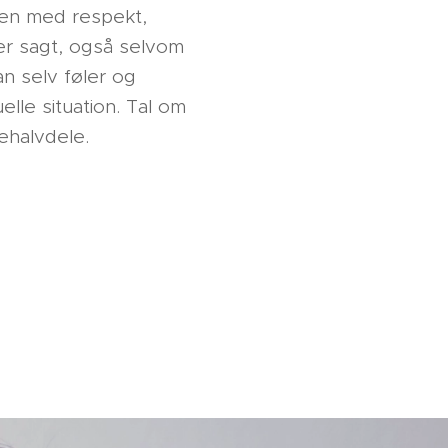
mmen med respekt,
iver sagt, også selvom
an selv føler og
lle situation. Tal om
nehalvdele.