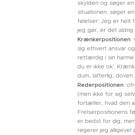
skylden og søger en a
situationen. søger en 
følelser: Jeg er helt
jeg gør, er det aldri
Krænkerpositionen
:
sig ethvert ansvar og
retfærdig i sin harme
du er ikke ok'. Krænk
dum, latterlig, doven
Rederpositionen
: of
(men ikke for sig se
fortæller, hvad den a
Frelserpositionens fø
er bedst for dig, me
regerer jeg alligevel