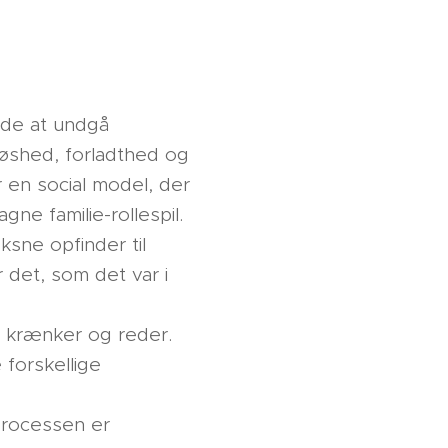
åde at undgå
løshed, forladthed og
r en social model, der
ne familie-rollespil.
ksne opfinder til
 det, som det var i
r, krænker og reder.
 forskellige
 processen er