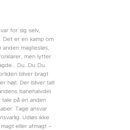
ar for sig selv,
t. Det er en kamp om
en anden magtesløs,
forklarer, men lytter
sagde… Du...Du..Du.
ortiden bliver bragt
 højt. Der bliver talt
n andens banehalvdel
t tale på en anden
kaber: Tage ansvar
nsvarlig. Udløs ikke
magt eller afmagt –