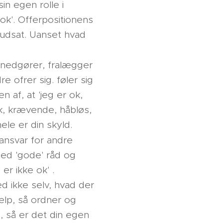
in egen rolle i
 ok'. Offerpositionens
, udsat. Uanset hvad
g nedgører, fralægger
e ofrer sig. føler sig
 af, at 'jeg er ok,
sk, krævende, håbløs,
ele er din skyld.
 ansvar for andre
med 'gode' råd og
er ikke ok' .
d ikke selv, hvad der
ælp, så ordner og
p, så er det din egen