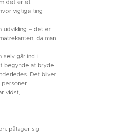
om det er et
vor vigtige ting
 udvikling – det er
amatrekanten, da man
elv går ind i
 at begynde at bryde
nderledes. Det bliver
 personer.
 vidst,
ion. påtager sig