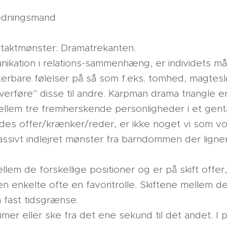
edningsmand
ntaktmønster: Dramatrekanten.
ikation i relations-sammenhæng, er individets m
erbare følelser på så som f.eks. tomhed, magtes
overføre" disse til andre. Karpman drama triangle e
ellem tre fremherskende personligheder i et gentag
ldes offer/krænker/reder, er ikke noget vi som vo
assivt indlejret mønster fra barndommen der ligner
lem de forskellige positioner og er på skift offe
n enkelte ofte en favoritrolle. Skiftene mellem de
n fast tidsgrænse.
mer eller ske fra det ene sekund til det andet. I