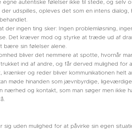
e egne autentiske følelser ikke til stede, og selv 
er udspilles, opleves det som en intens dialog, h
behandlet.
 der ingen ting sker: Ingen problemløsning, ingen
se. Det kræver mod og styrke at træde ud af dr
 bære sin følelser alene.
ed bliver det nemmere at spotte, hvornår man s
r trukket ind af andre, og får derved mulighed for
, krænker og reder bliver kommunikationen helt a
 kan møde hinanden som jævnbyrdige, ligeværdige
n nærhed og kontakt, som man søger men ikke har
få.
er sig uden mulighed for at påvirke sin egen situat