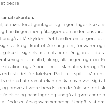
det bedre.
dramatrekanten:
il, at mønsteret gentager sig. Ingen tager ikke ansv
 og handlinger, men pålægger den anden ansvare
at undgå at få skylden. Det handler om at gøre d
ig stærk og i kontrol. Alle angriber, forsvarer og 
sig ikke til sig selv, men til andre: Du gjorde… du 
aliseringer som altid, aldrig, alle, ingen og man. F
e situation, og afsporer nuet. Man afbryder og råber
ærd i stedet for følelser. Parterne spiller på de
t træde ud af dramatrekanten, kan man øve sig i a
 og prøve at være bevidst om de følelser, det s
ne følelser og handlinger og undgå at gøre andre a
v at finde en årsagssammenhæng. Undgå tvist om 