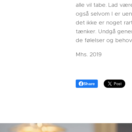
alle vil tabe. Lad v
også selvom I er uenig
det ikke er noget rar
tænker. Undgå general
de følelser og behov
Mhs. 2019
Share