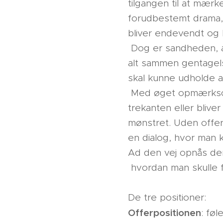
tilgangen til at mærk
forudbestemt drama, d
bliver endevendt og 
Dog er sandheden, at
alt sammen gentagel
skal kunne udholde at
Med øget opmærksomh
trekanten eller blive
mønstret. Uden offer
en dialog, hvor man
Ad den vej opnås de
hvordan man skulle 
De tre positioner:
Offerpositionen
: føl