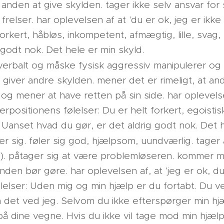
nden at give skylden. tager ikke selv ansvar for s
frelser. har oplevelsen af at 'du er ok, jeg er ikke
 forkert, håbløs, inkompetent, afmægtig, lille, svag
g godt nok. Det hele er min skyld.
 verbalt og måske fysisk aggressiv manipulerer o
 giver andre skylden. mener det er rimeligt, at andr
 og mener at have retten på sin side. har oplevelsen
erpositionens følelser: Du er helt forkert, egoisti
. Uanset hvad du gør, er det aldrig godt nok. Det h
rer sig. føler sig god, hjælpsom, uundværlig. tager
lv). påtager sig at være problemløseren. kommer 
nden bør gøre. har oplevelsen af, at 'jeg er ok, du 
lelser: Uden mig og min hjælp er du fortabt. Du ve
n det ved jeg. Selvom du ikke efterspørger min hj
 på dine vegne. Hvis du ikke vil tage mod min hjæl