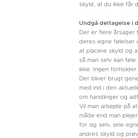
skyld, at du ikke får 
Undgå deltagelse i 
Der er flere årsager t
deres egne følelser
at placere skyld og 
så man selv kan føle s
ikke. Ingen forholder 
Der bliver brugt gener
med ind i den aktuell
om handlinger og adf
Vil man arbejde på a
måde end man plejer,
for sig selv, sine eg
andres skyld og prø