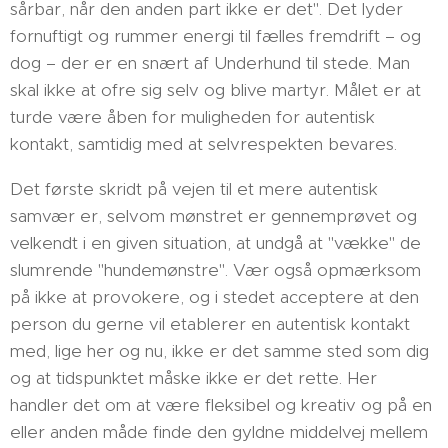
sårbar, når den anden part ikke er det". Det lyder
fornuftigt og rummer energi til fælles fremdrift – og
dog – der er en snært af Underhund til stede. Man
skal ikke at ofre sig selv og blive martyr. Målet er at
turde være åben for muligheden for autentisk
kontakt, samtidig med at selvrespekten bevares.
Det første skridt på vejen til et mere autentisk
samvær er, selvom mønstret er gennemprøvet og
velkendt i en given situation, at undgå at "vække" de
slumrende "hundemønstre". Vær også opmærksom
på ikke at provokere, og i stedet acceptere at den
person du gerne vil etablerer en autentisk kontakt
med, lige her og nu, ikke er det samme sted som dig
og at tidspunktet måske ikke er det rette. Her
handler det om at være fleksibel og kreativ og på en
eller anden måde finde den gyldne middelvej mellem