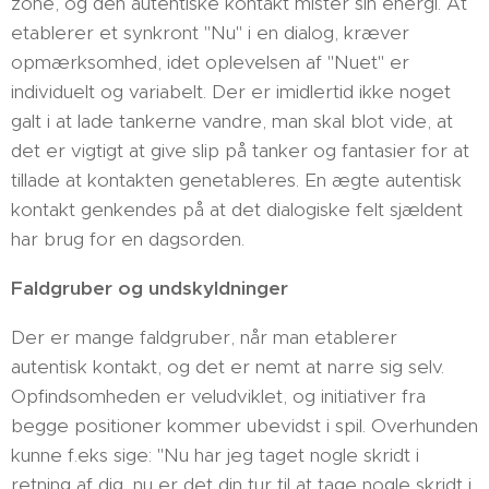
zone, og den autentiske kontakt mister sin energi. At
etablerer et synkront "Nu" i en dialog, kræver
opmærksomhed, idet oplevelsen af "Nuet" er
individuelt og variabelt. Der er imidlertid ikke noget
galt i at lade tankerne vandre, man skal blot vide, at
det er vigtigt at give slip på tanker og fantasier for at
tillade at kontakten genetableres. En ægte autentisk
kontakt genkendes på at det dialogiske felt sjældent
har brug for en dagsorden.
Faldgruber og undskyldninger
Der er mange faldgruber, når man etablerer
autentisk kontakt, og det er nemt at narre sig selv.
Opfindsomheden er veludviklet, og initiativer fra
begge positioner kommer ubevidst i spil. Overhunden
kunne f.eks sige: "Nu har jeg taget nogle skridt i
retning af dig, nu er det din tur til at tage nogle skridt i