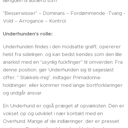
længden til adfærd som:
"Besserwisser" – Dominans – Fordømmende -Tvang -
Vold – Arrogance – Kontrol.
Underhunden's rolle:
Underhunden findes i den modsatte grøft; opererer
helst fra sidelinjen, og kan bedst kendes som den lille
anarkist med en "usynlig fuckfinger" til omverden. Fra
denne position, gør Underhunden sig til sagesløst
offer; " Stakkels-mig", indtager Primadonna-
holdninger, eller kommer med lange bortforklaringer
og undgår ansvar.
En Underhund er også præget af opvæksten. Den er
vokset op og udviklet i nær kontakt med en
Overhund. Mange af de indlæringer, der er presset