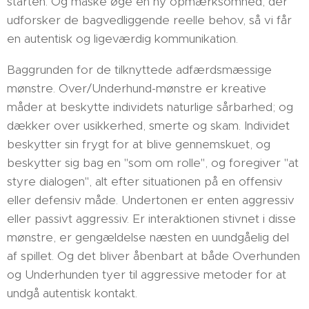
starten. Og måske øge en ny opmærksomhed, der
udforsker de bagvedliggende reelle behov, så vi får
en autentisk og ligeværdig kommunikation.
Baggrunden for de tilknyttede adfærdsmæssige
mønstre. Over/Underhund-mønstre er kreative
måder at beskytte individets naturlige sårbarhed; og
dækker over usikkerhed, smerte og skam. Individet
beskytter sin frygt for at blive gennemskuet, og
beskytter sig bag en "som om rolle", og foregiver "at
styre dialogen", alt efter situationen på en offensiv
eller defensiv måde. Undertonen er enten aggressiv
eller passivt aggressiv. Er interaktionen stivnet i disse
mønstre, er gengældelse næsten en uundgåelig del
af spillet. Og det bliver åbenbart at både Overhunden
og Underhunden tyer til aggressive metoder for at
undgå autentisk kontakt.