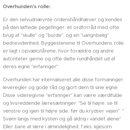
Overhunden's rolle:
Er den selvudnævnte ordenshåndhæver og kendes
på den løftede pegefinger, et ordforråd med ofte
brug af "skulle" og "burde", og en "uangribelig"
bedrevidenhed. Byggestenene til Overhundens rolle
er lagt i opvækstårene, hvor forældre og andre
autoriteter gerne og ofte delte rundhåndet ud af
deres egne "erfaringer".
Overhunden har internaliseret alle disse formaninger,
leveregler og gode råd og gjort dem til sine egne:
Disse videregivne "erfaringer" kan være værdifulde
og livsreddende læresætninger: "Se til højre, se til
venstre og igen til højre side, før du krydser vejen". "
Svøm langs med kysten og gå aldrig i vandet alene".
Eller bare at lære i almindelighed, f.eks. ligesom