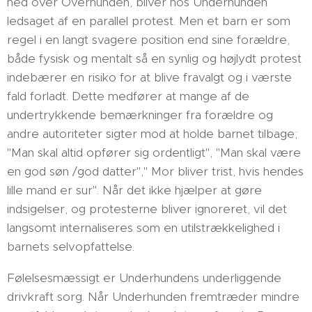
ned over Overhunden, bliver hos Underhunden
ledsaget af en parallel protest. Men et barn er som
regel i en langt svagere position end sine forældre,
både fysisk og mentalt så en synlig og højlydt protest
indebærer en risiko for at blive fravalgt og i værste
fald forladt. Dette medfører at mange af de
undertrykkende bemærkninger fra forældre og
andre autoriteter sigter mod at holde barnet tilbage;
"Man skal altid opfører sig ordentligt", "Man skal være
en god søn /god datter"," Mor bliver trist, hvis hendes
lille mand er sur". Når det ikke hjælper at gøre
indsigelser, og protesterne bliver ignoreret, vil det
langsomt internaliseres som en utilstrækkelighed i
barnets selvopfattelse.
Følelsesmæssigt er Underhundens underliggende
drivkraft sorg. Når Underhunden fremtræder mindre