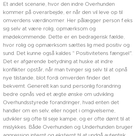
Et andet scenarie, hvor den indre Overhunden
kommer på overarbejde, er når den vil leve op til
omverdens værdinormer. Her pålægger person f.eks
sig selv at være rolig, opmærksom og
imødekommende. Dette er en bedragerisk fælde,
hvor rolig og opmærksom sættes lig med positiv og
sund. Det kunne også kaldes " Positivitetens fængsel
"
.
Det er afgørende betydning at huske at indre
konflikter opstår, når man tvinger sig selv til at opnå
nye tilstande, blot fordi omverden finder det
bekvemt. Generelt kan sund personlig forandring
bedre opnås ved et ægte ønske om udvikling.
Overhundsstyrede forandringer, hvad enten det
handler om en selv, eller noget i omgivelserne,
udvikler sig ofte til seje kampe, og er ofte dømt til at
mislykkes. Både Overhunden og Underhunden bruger
aggression internt og eksternt til at undgå autentisk