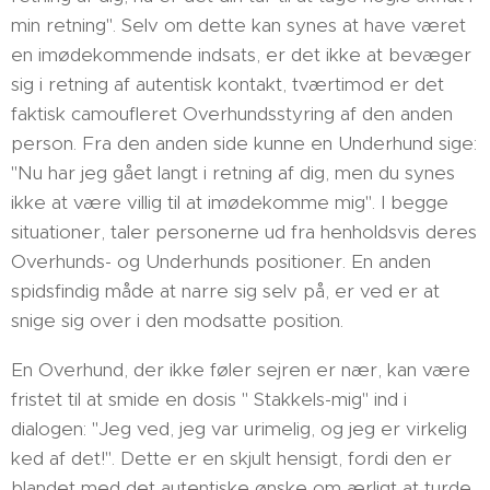
min retning". Selv om dette kan synes at have været
en imødekommende indsats, er det ikke at bevæger
sig i retning af autentisk kontakt, tværtimod er det
faktisk camoufleret Overhundsstyring af den anden
person. Fra den anden side kunne en Underhund sige:
"Nu har jeg gået langt i retning af dig, men du synes
ikke at være villig til at imødekomme mig". I begge
situationer, taler personerne ud fra henholdsvis deres
Overhunds- og Underhunds positioner. En anden
spidsfindig måde at narre sig selv på, er ved er at
snige sig over i den modsatte position.
En Overhund, der ikke føler sejren er nær, kan være
fristet til at smide en dosis " Stakkels-mig" ind i
dialogen: "Jeg ved, jeg var urimelig, og jeg er virkelig
ked af det!". Dette er en skjult hensigt, fordi den er
blandet med det autentiske ønske om ærligt at turde