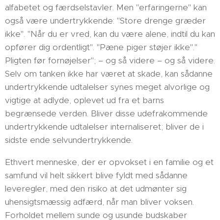
alfabetet og færdselstavler. Men "erfaringerne" kan
også være undertrykkende: "Store drenge græder
ikke". "Når du er vred, kan du være alene, indtil du kan
opfører dig ordentligt". "Pæne piger støjer ikke"."
Pligten før fornøjelser"; – og så videre – og så videre.
Selv om tanken ikke har været at skade, kan sådanne
undertrykkende udtalelser synes meget alvorlige og
vigtige at adlyde, oplevet ud fra et barns
begrænsede verden. Bliver disse udefrakommende
undertrykkende udtalelser internaliseret; bliver de i
sidste ende selvundertrykkende.
Ethvert menneske, der er opvokset i en familie og et
samfund vil helt sikkert blive fyldt med sådanne
leveregler, med den risiko at det udmønter sig
uhensigtsmæssig adfærd, når man bliver voksen.
Forholdet mellem sunde og usunde budskaber