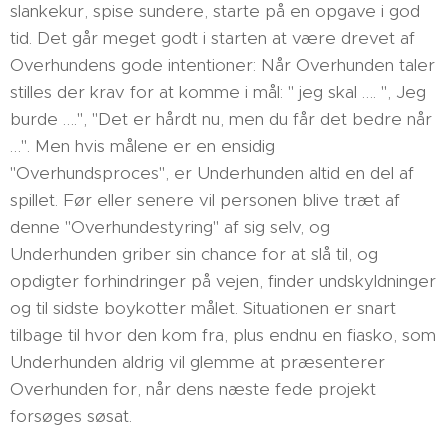
slankekur, spise sundere, starte på en opgave i god
tid. Det går meget godt i starten at være drevet af
Overhundens gode intentioner: Når Overhunden taler
stilles der krav for at komme i mål: " jeg skal …. ", Jeg
burde ….", "Det er hårdt nu, men du får det bedre når
…". Men hvis målene er en ensidig
"Overhundsproces", er Underhunden altid en del af
spillet. Før eller senere vil personen blive træt af
denne "Overhundestyring" af sig selv, og
Underhunden griber sin chance for at slå til, og
opdigter forhindringer på vejen, finder undskyldninger
og til sidste boykotter målet. Situationen er snart
tilbage til hvor den kom fra, plus endnu en fiasko, som
Underhunden aldrig vil glemme at præsenterer
Overhunden for, når dens næste fede projekt
forsøges søsat.